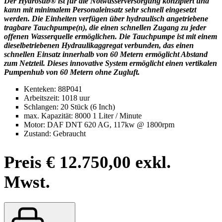
Der Hydrosub® ist für die Notwasserversorgung konzipiert und
kann mit minimalem Personaleinsatz sehr schnell eingesetzt
werden. Die Einheiten verfügen über hydraulisch angetriebene
tragbare Tauchpumpe(n), die einen schnellen Zugang zu jeder
offenen Wasserquelle ermöglichen. Die Tauchpumpe ist mit einem
dieselbetriebenen Hydraulikaggregat verbunden, das einen
schnellen Einsatz innerhalb von 60 Metern ermöglicht Abstand
zum Netzteil. Dieses innovative System ermöglicht einen vertikalen
Pumpenhub von 60 Metern ohne Zugluft.
Kenteken: 88P041
Arbeitszeit: 1018 uur
Schlangen: 20 Stück (6 Inch)
max. Kapazität:
8000 1 Liter / Minute
Motor: DAF DNT 620 AG, 117kw @ 1800rpm
Zustand: Gebraucht
Preis € 12.750,00 exkl.
Mwst.