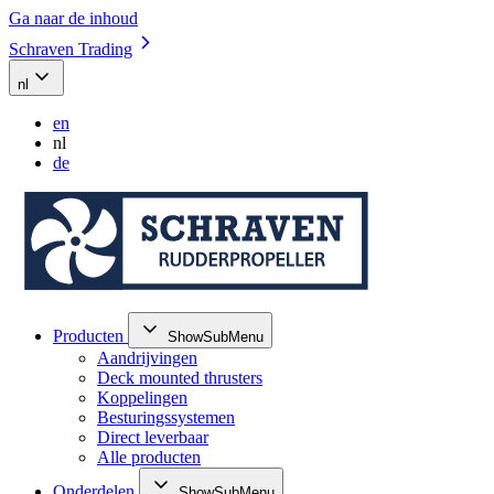
Ga naar de inhoud
Schraven Trading
nl
en
nl
de
Producten
ShowSubMenu
Aandrijvingen
Deck mounted thrusters
Koppelingen
Besturingssystemen
Direct leverbaar
Alle producten
Onderdelen
ShowSubMenu