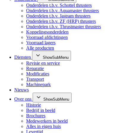
Onderdelen t.b.v. Schottel thrusters
Onderdelen t.b.v. Aquamaster thrusters
Onderdelen t.b.v. Jastram thrusters
Onderdelen t.b.v. ZF (HRP) thrusters
Onderdelen t.b.v. Thrustmaster thrusters
Koppelingsonderdelen
Voorraad afdichtingen
Voorraad lagers
Alle producten
Diensten
ShowSubMenu
Revisie en service
Reparatie
Modificaties
Transport
Machinepark
Nieuws
Over ons
ShowSubMenu
Historie
Bedrijf in beeld
Brochures
Medewerkers in beeld
Alles in eigen huis
Levertijd