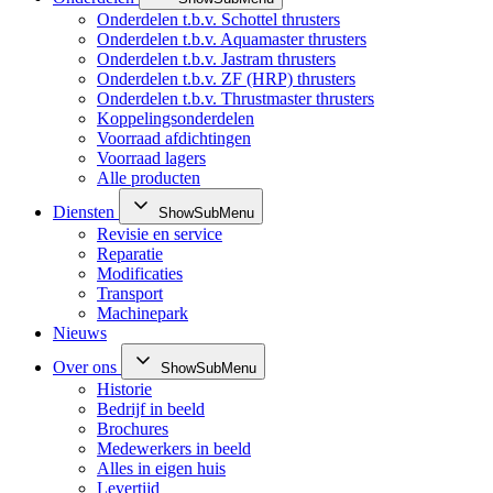
Onderdelen t.b.v. Schottel thrusters
Onderdelen t.b.v. Aquamaster thrusters
Onderdelen t.b.v. Jastram thrusters
Onderdelen t.b.v. ZF (HRP) thrusters
Onderdelen t.b.v. Thrustmaster thrusters
Koppelingsonderdelen
Voorraad afdichtingen
Voorraad lagers
Alle producten
Diensten
ShowSubMenu
Revisie en service
Reparatie
Modificaties
Transport
Machinepark
Nieuws
Over ons
ShowSubMenu
Historie
Bedrijf in beeld
Brochures
Medewerkers in beeld
Alles in eigen huis
Levertijd