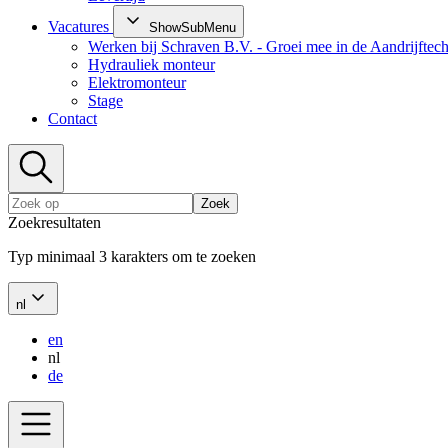
Vacatures
ShowSubMenu
Werken bij Schraven B.V. - Groei mee in de Aandrijftec
Hydrauliek monteur
Elektromonteur
Stage
Contact
Zoek
Zoekresultaten
Typ minimaal 3 karakters om te zoeken
nl
en
nl
de