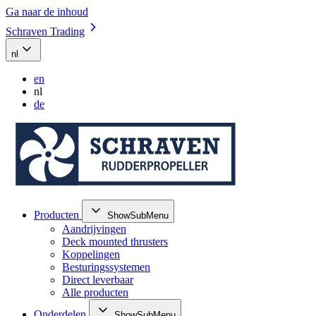
Ga naar de inhoud
Schraven Trading
nl
en
nl
de
Producten
ShowSubMenu
Aandrijvingen
Deck mounted thrusters
Koppelingen
Besturingssystemen
Direct leverbaar
Alle producten
Onderdelen
ShowSubMenu