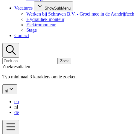
Vacatures
ShowSubMenu
Werken bij Schraven B.V. - Groei mee in de Aandrijftec
Hydrauliek monteur
Elektromonteur
Stage
Contact
Zoek
Zoekresultaten
Typ minimaal 3 karakters om te zoeken
nl
en
nl
de