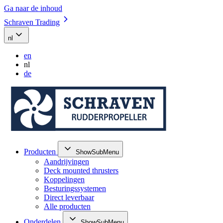
Ga naar de inhoud
Schraven Trading
nl
en
nl
de
Producten
ShowSubMenu
Aandrijvingen
Deck mounted thrusters
Koppelingen
Besturingssystemen
Direct leverbaar
Alle producten
Onderdelen
ShowSubMenu