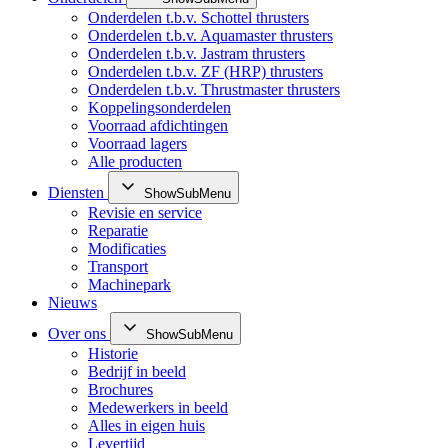
Onderdelen t.b.v. Schottel thrusters
Onderdelen t.b.v. Aquamaster thrusters
Onderdelen t.b.v. Jastram thrusters
Onderdelen t.b.v. ZF (HRP) thrusters
Onderdelen t.b.v. Thrustmaster thrusters
Koppelingsonderdelen
Voorraad afdichtingen
Voorraad lagers
Alle producten
Diensten
ShowSubMenu
Revisie en service
Reparatie
Modificaties
Transport
Machinepark
Nieuws
Over ons
ShowSubMenu
Historie
Bedrijf in beeld
Brochures
Medewerkers in beeld
Alles in eigen huis
Levertijd