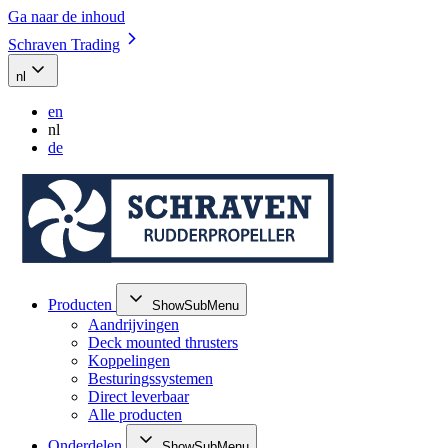
Ga naar de inhoud
Schraven Trading
nl
en
nl
de
Producten
ShowSubMenu
Aandrijvingen
Deck mounted thrusters
Koppelingen
Besturingssystemen
Direct leverbaar
Alle producten
Onderdelen
ShowSubMenu