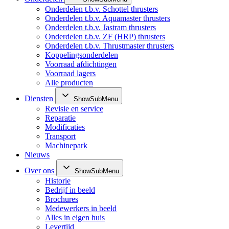
Onderdelen t.b.v. Schottel thrusters
Onderdelen t.b.v. Aquamaster thrusters
Onderdelen t.b.v. Jastram thrusters
Onderdelen t.b.v. ZF (HRP) thrusters
Onderdelen t.b.v. Thrustmaster thrusters
Koppelingsonderdelen
Voorraad afdichtingen
Voorraad lagers
Alle producten
Diensten
ShowSubMenu
Revisie en service
Reparatie
Modificaties
Transport
Machinepark
Nieuws
Over ons
ShowSubMenu
Historie
Bedrijf in beeld
Brochures
Medewerkers in beeld
Alles in eigen huis
Levertijd