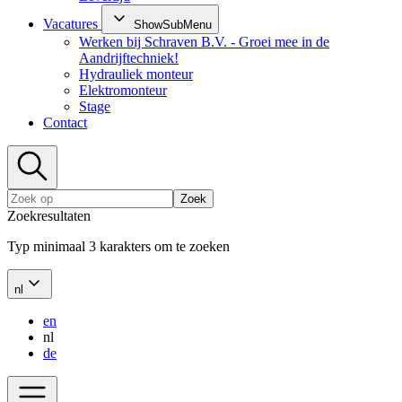
Vacatures
ShowSubMenu
Werken bij Schraven B.V. - Groei mee in de
Aandrijftechniek!
Hydrauliek monteur
Elektromonteur
Stage
Contact
Zoek
Zoekresultaten
Typ minimaal 3 karakters om te zoeken
nl
en
nl
de