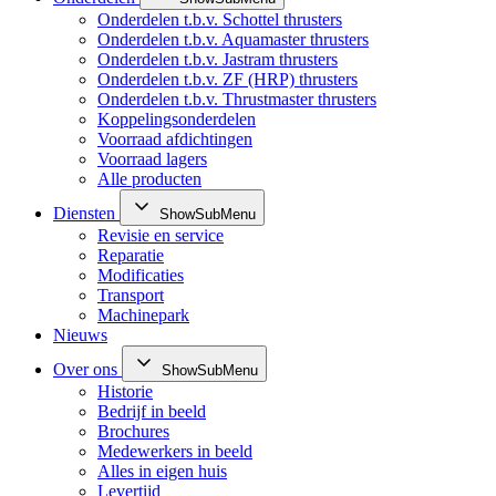
Onderdelen t.b.v. Schottel thrusters
Onderdelen t.b.v. Aquamaster thrusters
Onderdelen t.b.v. Jastram thrusters
Onderdelen t.b.v. ZF (HRP) thrusters
Onderdelen t.b.v. Thrustmaster thrusters
Koppelingsonderdelen
Voorraad afdichtingen
Voorraad lagers
Alle producten
Diensten
ShowSubMenu
Revisie en service
Reparatie
Modificaties
Transport
Machinepark
Nieuws
Over ons
ShowSubMenu
Historie
Bedrijf in beeld
Brochures
Medewerkers in beeld
Alles in eigen huis
Levertijd