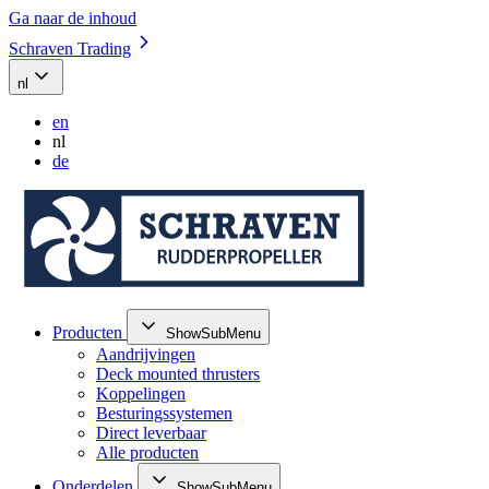
Ga naar de inhoud
Schraven Trading
nl
en
nl
de
Producten
ShowSubMenu
Aandrijvingen
Deck mounted thrusters
Koppelingen
Besturingssystemen
Direct leverbaar
Alle producten
Onderdelen
ShowSubMenu