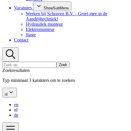
Vacatures
ShowSubMenu
Werken bij Schraven B.V. - Groei mee in de
Aandrijftechniek!
Hydrauliek monteur
Elektromonteur
Stage
Contact
Zoek
Zoekresultaten
Typ minimaal 3 karakters om te zoeken
nl
en
nl
de