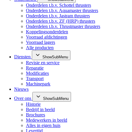
Onderdelen t.b.v. Schottel thrusters
Onderdelen t.b.v. Aquamaster thrusters
Onderdelen t.b.v. Jastram thrusters
Onderdelen t.b.v. ZF (HRP) thrusters
Onderdelen t.b.v. Thrustmaster thrusters
Koppelingsonderdelen
Voorraad afdichtingen
Voorraad lagers
Alle producten
Diensten
ShowSubMenu
Revisie en service
Reparatie
Modificaties
Transport
Machinepark
Nieuws
Over ons
ShowSubMenu
Historie
Bedrijf in beeld
Brochures
Medewerkers in beeld
Alles in eigen huis
Levertijd