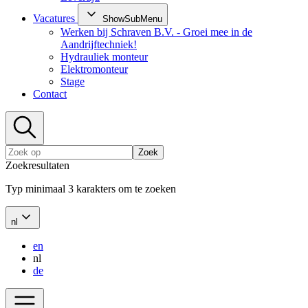
Vacatures
ShowSubMenu
Werken bij Schraven B.V. - Groei mee in de
Aandrijftechniek!
Hydrauliek monteur
Elektromonteur
Stage
Contact
Zoek
Zoekresultaten
Typ minimaal 3 karakters om te zoeken
nl
en
nl
de