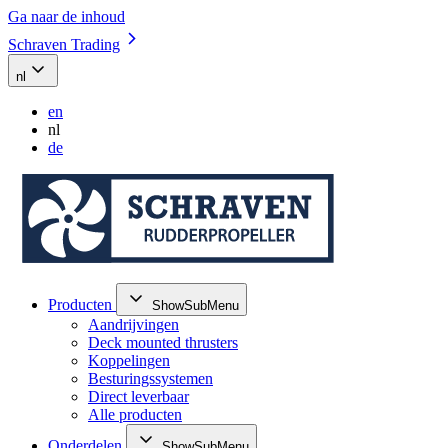
Ga naar de inhoud
Schraven Trading
nl
en
nl
de
Producten
ShowSubMenu
Aandrijvingen
Deck mounted thrusters
Koppelingen
Besturingssystemen
Direct leverbaar
Alle producten
Onderdelen
ShowSubMenu