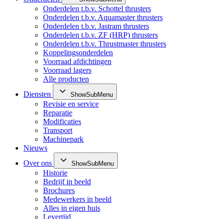
Onderdelen t.b.v. Schottel thrusters
Onderdelen t.b.v. Aquamaster thrusters
Onderdelen t.b.v. Jastram thrusters
Onderdelen t.b.v. ZF (HRP) thrusters
Onderdelen t.b.v. Thrustmaster thrusters
Koppelingsonderdelen
Voorraad afdichtingen
Voorraad lagers
Alle producten
Diensten
ShowSubMenu
Revisie en service
Reparatie
Modificaties
Transport
Machinepark
Nieuws
Over ons
ShowSubMenu
Historie
Bedrijf in beeld
Brochures
Medewerkers in beeld
Alles in eigen huis
Levertijd