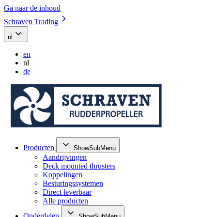
Ga naar de inhoud
Schraven Trading
nl
en
nl
de
Producten
ShowSubMenu
Aandrijvingen
Deck mounted thrusters
Koppelingen
Besturingssystemen
Direct leverbaar
Alle producten
Onderdelen
ShowSubMenu