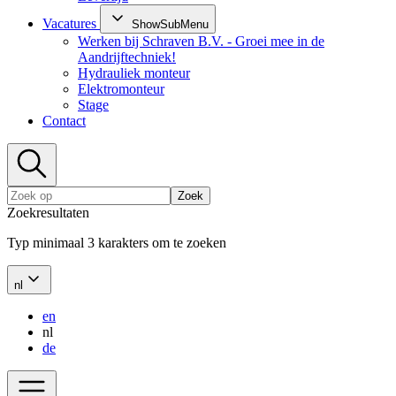
Vacatures
ShowSubMenu
Werken bij Schraven B.V. - Groei mee in de
Aandrijftechniek!
Hydrauliek monteur
Elektromonteur
Stage
Contact
Zoek
Zoekresultaten
Typ minimaal 3 karakters om te zoeken
nl
en
nl
de