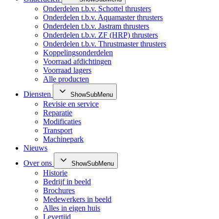
Onderdelen t.b.v. Schottel thrusters
Onderdelen t.b.v. Aquamaster thrusters
Onderdelen t.b.v. Jastram thrusters
Onderdelen t.b.v. ZF (HRP) thrusters
Onderdelen t.b.v. Thrustmaster thrusters
Koppelingsonderdelen
Voorraad afdichtingen
Voorraad lagers
Alle producten
Diensten
ShowSubMenu
Revisie en service
Reparatie
Modificaties
Transport
Machinepark
Nieuws
Over ons
ShowSubMenu
Historie
Bedrijf in beeld
Brochures
Medewerkers in beeld
Alles in eigen huis
Levertijd