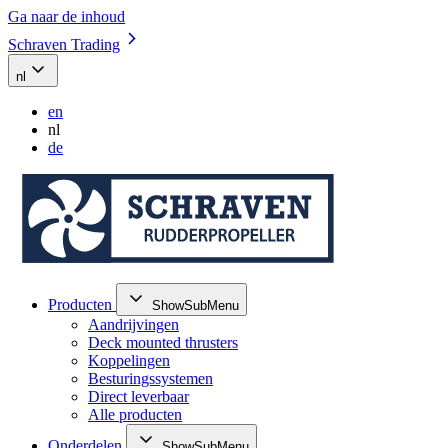
Ga naar de inhoud
Schraven Trading
nl
en
nl
de
Producten
ShowSubMenu
Aandrijvingen
Deck mounted thrusters
Koppelingen
Besturingssystemen
Direct leverbaar
Alle producten
Onderdelen
ShowSubMenu