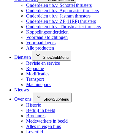
Onderdelen t.b.v. Schottel thrusters
Onderdelen t.b.v. Aquamaster thrusters
Onderdelen t.b.v. Jastram thrusters
Onderdelen t.b.v. ZF (HRP) thrusters
Onderdelen t.b.v. Thrustmaster thrusters
Koppelingsonderdelen
Voorraad afdichtingen
Voorraad lagers
Alle producten
Diensten
ShowSubMenu
Revisie en service
Reparatie
Modificaties
Transport
Machinepark
Nieuws
Over ons
ShowSubMenu
Historie
Bedrijf in beeld
Brochures
Medewerkers in beeld
Alles in eigen huis
Levertijd