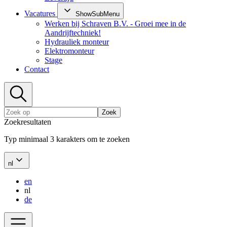
Vacatures
ShowSubMenu
Werken bij Schraven B.V. - Groei mee in de
Aandrijftechniek!
Hydrauliek monteur
Elektromonteur
Stage
Contact
Zoek
Zoekresultaten
Typ minimaal 3 karakters om te zoeken
nl
en
nl
de