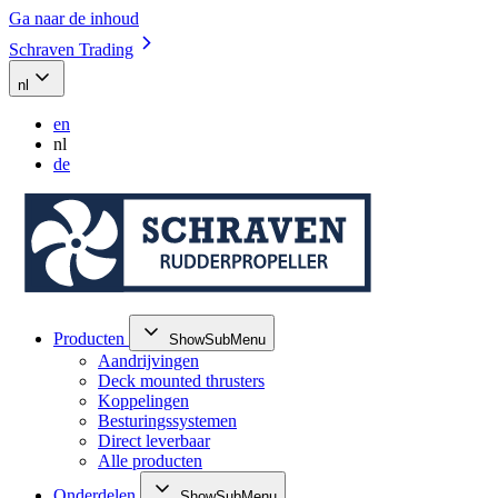
Ga naar de inhoud
Schraven Trading
nl
en
nl
de
Producten
ShowSubMenu
Aandrijvingen
Deck mounted thrusters
Koppelingen
Besturingssystemen
Direct leverbaar
Alle producten
Onderdelen
ShowSubMenu