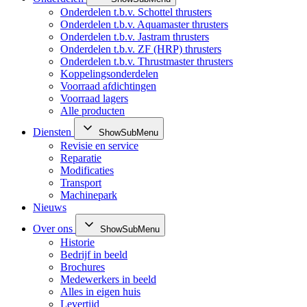
Onderdelen t.b.v. Schottel thrusters
Onderdelen t.b.v. Aquamaster thrusters
Onderdelen t.b.v. Jastram thrusters
Onderdelen t.b.v. ZF (HRP) thrusters
Onderdelen t.b.v. Thrustmaster thrusters
Koppelingsonderdelen
Voorraad afdichtingen
Voorraad lagers
Alle producten
Diensten
ShowSubMenu
Revisie en service
Reparatie
Modificaties
Transport
Machinepark
Nieuws
Over ons
ShowSubMenu
Historie
Bedrijf in beeld
Brochures
Medewerkers in beeld
Alles in eigen huis
Levertijd