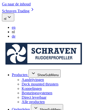
Ga naar de inhoud
Schraven Trading
nl
en
nl
de
Producten
ShowSubMenu
Aandrijvingen
Deck mounted thrusters
Koppelingen
Besturingssystemen
Direct leverbaar
Alle producten
Onderdelen
ShowSubMenu