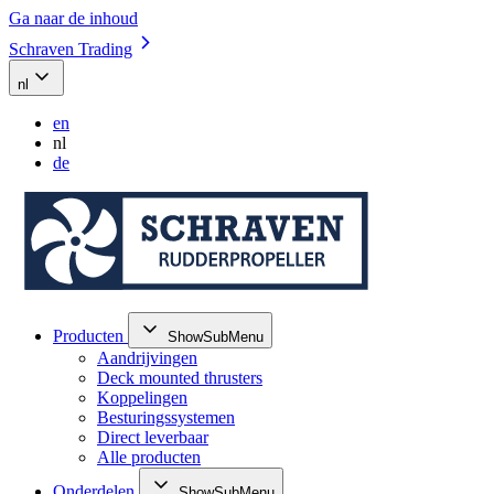
Ga naar de inhoud
Schraven Trading
nl
en
nl
de
Producten
ShowSubMenu
Aandrijvingen
Deck mounted thrusters
Koppelingen
Besturingssystemen
Direct leverbaar
Alle producten
Onderdelen
ShowSubMenu