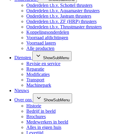
Onderdelen t.b.v. Schottel thrusters
Onderdelen t.b.v. Aquamaster thrusters
Onderdelen t.b.v. Jastram thrusters
Onderdelen t.b.v. ZF (HRP) thrusters
Onderdelen t.b.v. Thrustmaster thrusters
Koppelingsonderdelen
Voorraad afdichtingen
Voorraad lagers
Alle producten
Diensten
ShowSubMenu
Revisie en service
Reparatie
Modificaties
Transport
Machinepark
Nieuws
Over ons
ShowSubMenu
Historie
Bedrijf in beeld
Brochures
Medewerkers in beeld
Alles in eigen huis
Levertijd