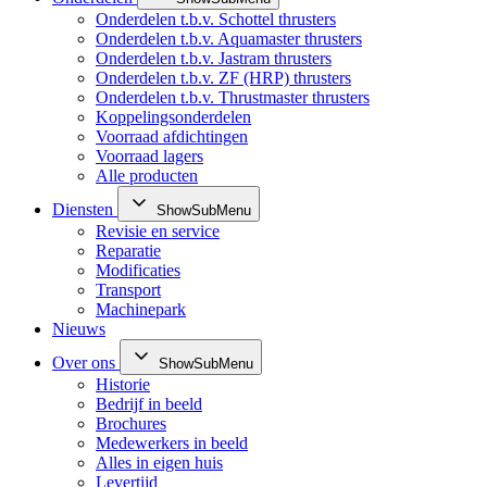
Onderdelen t.b.v. Schottel thrusters
Onderdelen t.b.v. Aquamaster thrusters
Onderdelen t.b.v. Jastram thrusters
Onderdelen t.b.v. ZF (HRP) thrusters
Onderdelen t.b.v. Thrustmaster thrusters
Koppelingsonderdelen
Voorraad afdichtingen
Voorraad lagers
Alle producten
Diensten
ShowSubMenu
Revisie en service
Reparatie
Modificaties
Transport
Machinepark
Nieuws
Over ons
ShowSubMenu
Historie
Bedrijf in beeld
Brochures
Medewerkers in beeld
Alles in eigen huis
Levertijd