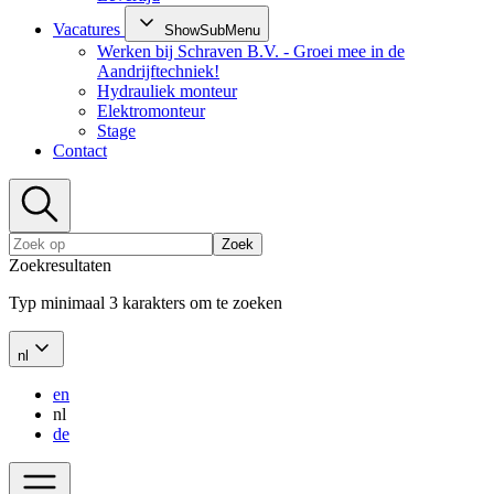
Vacatures
ShowSubMenu
Werken bij Schraven B.V. - Groei mee in de
Aandrijftechniek!
Hydrauliek monteur
Elektromonteur
Stage
Contact
Zoek
Zoekresultaten
Typ minimaal 3 karakters om te zoeken
nl
en
nl
de