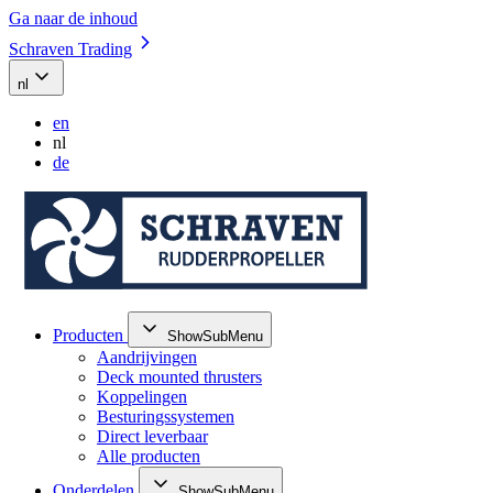
Ga naar de inhoud
Schraven Trading
nl
en
nl
de
Producten
ShowSubMenu
Aandrijvingen
Deck mounted thrusters
Koppelingen
Besturingssystemen
Direct leverbaar
Alle producten
Onderdelen
ShowSubMenu