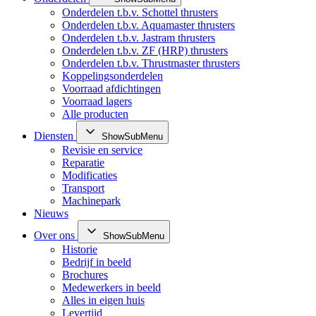
Onderdelen t.b.v. Schottel thrusters
Onderdelen t.b.v. Aquamaster thrusters
Onderdelen t.b.v. Jastram thrusters
Onderdelen t.b.v. ZF (HRP) thrusters
Onderdelen t.b.v. Thrustmaster thrusters
Koppelingsonderdelen
Voorraad afdichtingen
Voorraad lagers
Alle producten
Diensten
ShowSubMenu
Revisie en service
Reparatie
Modificaties
Transport
Machinepark
Nieuws
Over ons
ShowSubMenu
Historie
Bedrijf in beeld
Brochures
Medewerkers in beeld
Alles in eigen huis
Levertijd