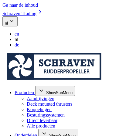
Ga naar de inhoud
Schraven Trading
nl
en
nl
de
Producten
ShowSubMenu
Aandrijvingen
Deck mounted thrusters
Koppelingen
Besturingssystemen
Direct leverbaar
Alle producten
Onderdelen
ShowSubMenu