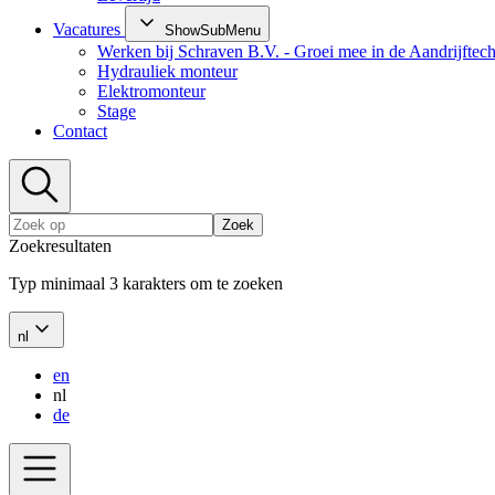
Vacatures
ShowSubMenu
Werken bij Schraven B.V. - Groei mee in de Aandrijftec
Hydrauliek monteur
Elektromonteur
Stage
Contact
Zoek
Zoekresultaten
Typ minimaal 3 karakters om te zoeken
nl
en
nl
de