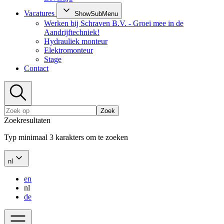
Vacatures
ShowSubMenu
Werken bij Schraven B.V. - Groei mee in de
Aandrijftechniek!
Hydrauliek monteur
Elektromonteur
Stage
Contact
Zoek
Zoekresultaten
Typ minimaal 3 karakters om te zoeken
nl
en
nl
de