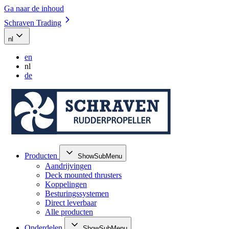
Ga naar de inhoud
Schraven Trading
nl
en
nl
de
Producten
ShowSubMenu
Aandrijvingen
Deck mounted thrusters
Koppelingen
Besturingssystemen
Direct leverbaar
Alle producten
Onderdelen
ShowSubMenu