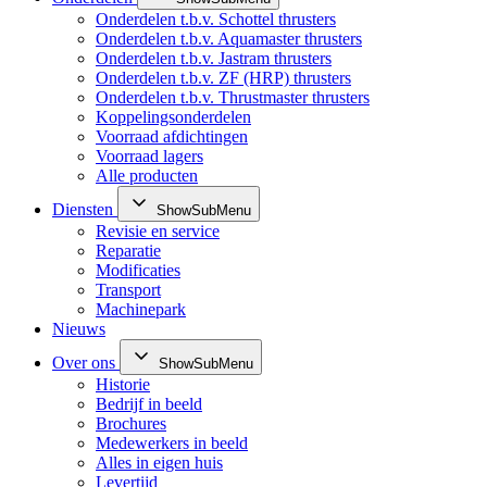
Onderdelen t.b.v. Schottel thrusters
Onderdelen t.b.v. Aquamaster thrusters
Onderdelen t.b.v. Jastram thrusters
Onderdelen t.b.v. ZF (HRP) thrusters
Onderdelen t.b.v. Thrustmaster thrusters
Koppelingsonderdelen
Voorraad afdichtingen
Voorraad lagers
Alle producten
Diensten
ShowSubMenu
Revisie en service
Reparatie
Modificaties
Transport
Machinepark
Nieuws
Over ons
ShowSubMenu
Historie
Bedrijf in beeld
Brochures
Medewerkers in beeld
Alles in eigen huis
Levertijd