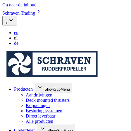
Ga naar de inhoud
Schraven Trading
nl
en
nl
de
Producten
ShowSubMenu
Aandrijvingen
Deck mounted thrusters
Koppelingen
Besturingssystemen
Direct leverbaar
Alle producten
Onderdelen
ShowSubMenu