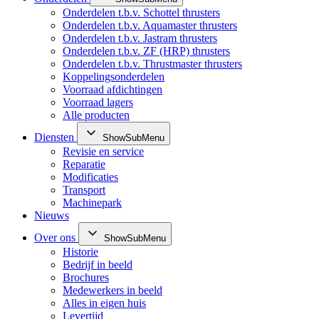
Onderdelen t.b.v. Schottel thrusters
Onderdelen t.b.v. Aquamaster thrusters
Onderdelen t.b.v. Jastram thrusters
Onderdelen t.b.v. ZF (HRP) thrusters
Onderdelen t.b.v. Thrustmaster thrusters
Koppelingsonderdelen
Voorraad afdichtingen
Voorraad lagers
Alle producten
Diensten
ShowSubMenu
Revisie en service
Reparatie
Modificaties
Transport
Machinepark
Nieuws
Over ons
ShowSubMenu
Historie
Bedrijf in beeld
Brochures
Medewerkers in beeld
Alles in eigen huis
Levertijd