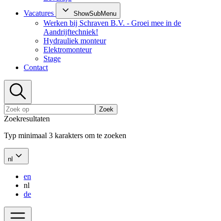
Vacatures
ShowSubMenu
Werken bij Schraven B.V. - Groei mee in de
Aandrijftechniek!
Hydrauliek monteur
Elektromonteur
Stage
Contact
Zoek
Zoekresultaten
Typ minimaal 3 karakters om te zoeken
nl
en
nl
de