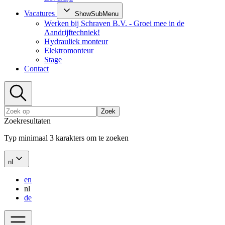
Vacatures
ShowSubMenu
Werken bij Schraven B.V. - Groei mee in de
Aandrijftechniek!
Hydrauliek monteur
Elektromonteur
Stage
Contact
Zoek
Zoekresultaten
Typ minimaal 3 karakters om te zoeken
nl
en
nl
de