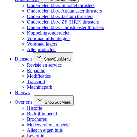
Onderdelen t.b.v. Schottel thrusters
Onderdelen t.b.v. Aquamaster thrusters
Onderdelen t.b.v. Jastram thrusters
Onderdelen t.b.v. ZF (HRP) thrusters
Onderdelen t.b.v. Thrustmaster thrusters
Koppelingsonderdelen
Voorraad afdichtingen
Voorraad lagers
Alle producten
Diensten
ShowSubMenu
Revisie en service
Reparatie
Modificaties
Transport
Machinepark
Nieuws
Over ons
ShowSubMenu
Historie
Bedrijf in beeld
Brochures
Medewerkers in beeld
Alles in eigen huis
Levertijd