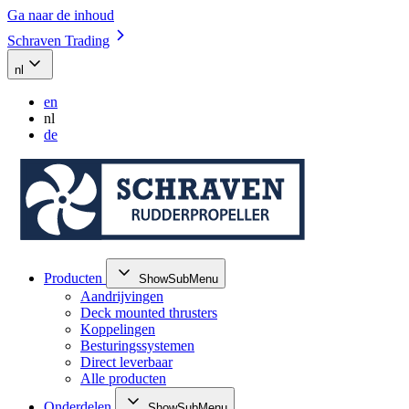
Ga naar de inhoud
Schraven Trading
nl
en
nl
de
Producten
ShowSubMenu
Aandrijvingen
Deck mounted thrusters
Koppelingen
Besturingssystemen
Direct leverbaar
Alle producten
Onderdelen
ShowSubMenu