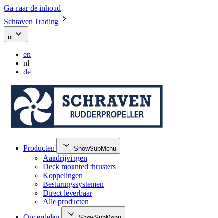
Ga naar de inhoud
Schraven Trading
nl
en
nl
de
Producten
ShowSubMenu
Aandrijvingen
Deck mounted thrusters
Koppelingen
Besturingssystemen
Direct leverbaar
Alle producten
Onderdelen
ShowSubMenu