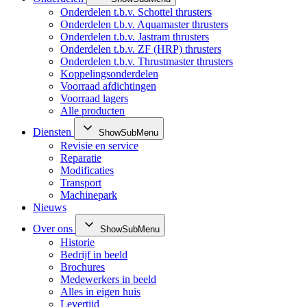
Onderdelen t.b.v. Schottel thrusters
Onderdelen t.b.v. Aquamaster thrusters
Onderdelen t.b.v. Jastram thrusters
Onderdelen t.b.v. ZF (HRP) thrusters
Onderdelen t.b.v. Thrustmaster thrusters
Koppelingsonderdelen
Voorraad afdichtingen
Voorraad lagers
Alle producten
Diensten
ShowSubMenu
Revisie en service
Reparatie
Modificaties
Transport
Machinepark
Nieuws
Over ons
ShowSubMenu
Historie
Bedrijf in beeld
Brochures
Medewerkers in beeld
Alles in eigen huis
Levertijd