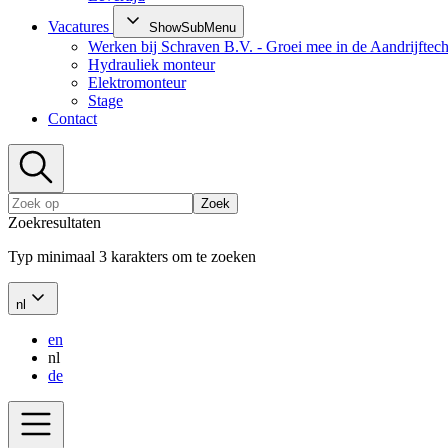
Vacatures
ShowSubMenu
Werken bij Schraven B.V. - Groei mee in de Aandrijftec
Hydrauliek monteur
Elektromonteur
Stage
Contact
Zoek
Zoekresultaten
Typ minimaal 3 karakters om te zoeken
nl
en
nl
de