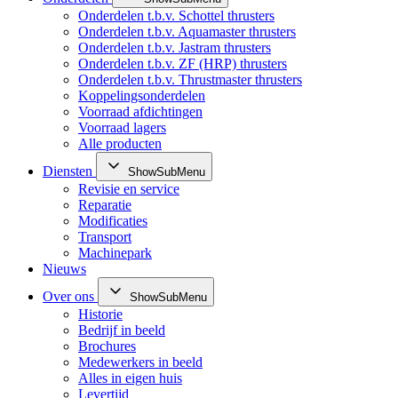
Onderdelen t.b.v. Schottel thrusters
Onderdelen t.b.v. Aquamaster thrusters
Onderdelen t.b.v. Jastram thrusters
Onderdelen t.b.v. ZF (HRP) thrusters
Onderdelen t.b.v. Thrustmaster thrusters
Koppelingsonderdelen
Voorraad afdichtingen
Voorraad lagers
Alle producten
Diensten
ShowSubMenu
Revisie en service
Reparatie
Modificaties
Transport
Machinepark
Nieuws
Over ons
ShowSubMenu
Historie
Bedrijf in beeld
Brochures
Medewerkers in beeld
Alles in eigen huis
Levertijd