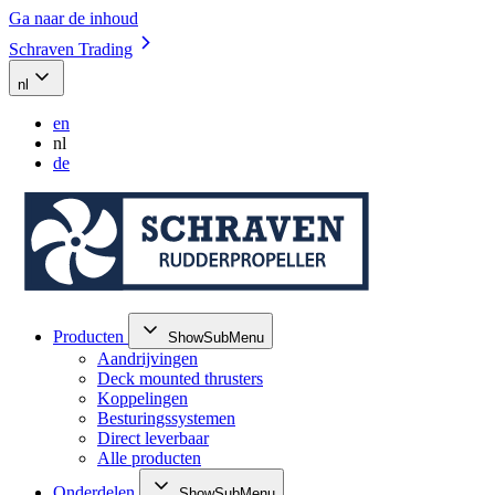
Ga naar de inhoud
Schraven Trading
nl
en
nl
de
Producten
ShowSubMenu
Aandrijvingen
Deck mounted thrusters
Koppelingen
Besturingssystemen
Direct leverbaar
Alle producten
Onderdelen
ShowSubMenu