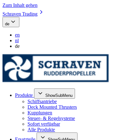
Zum Inhalt gehen
Schraven Trading
de
en
nl
de
Produkte
ShowSubMenu
Schiffsantriebe
Deck Mounted Thrusters
Kupplungen
Steuer- & Regelsysteme
Sofort verfügbar
Alle Produkte
Ersatzteile
ShowSubMenu