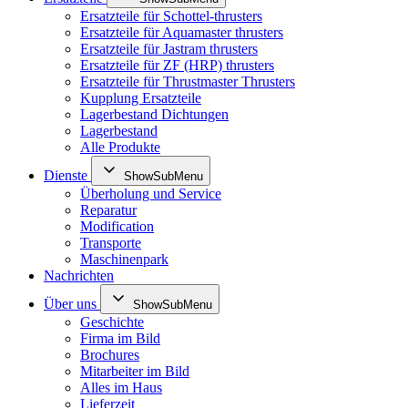
Ersatzteile für Schottel-thrusters
Ersatzteile für Aquamaster thrusters
Ersatzteile für Jastram thrusters
Ersatzteile für ZF (HRP) thrusters
Ersatzteile für Thrustmaster Thrusters
Kupplung Ersatzteile
Lagerbestand Dichtungen
Lagerbestand
Alle Produkte
Dienste
ShowSubMenu
Überholung und Service
Reparatur
Modification
Transporte
Maschinenpark
Nachrichten
Über uns
ShowSubMenu
Geschichte
Firma im Bild
Brochures
Mitarbeiter im Bild
Alles im Haus
Lieferzeit