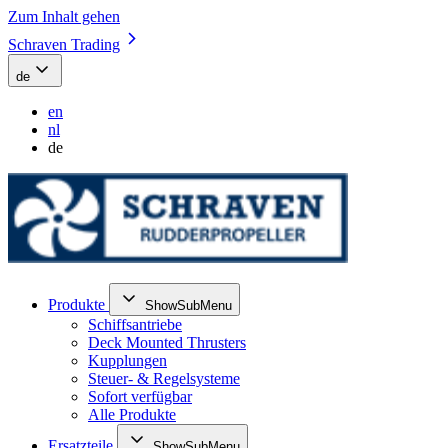
Zum Inhalt gehen
Schraven Trading
de
en
nl
de
Produkte
ShowSubMenu
Schiffsantriebe
Deck Mounted Thrusters
Kupplungen
Steuer- & Regelsysteme
Sofort verfügbar
Alle Produkte
Ersatzteile
ShowSubMenu