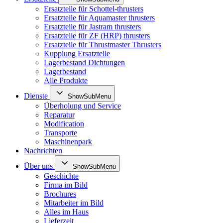
Ersatzteile für Schottel-thrusters
Ersatzteile für Aquamaster thrusters
Ersatzteile für Jastram thrusters
Ersatzteile für ZF (HRP) thrusters
Ersatzteile für Thrustmaster Thrusters
Kupplung Ersatzteile
Lagerbestand Dichtungen
Lagerbestand
Alle Produkte
Dienste
ShowSubMenu
Überholung und Service
Reparatur
Modification
Transporte
Maschinenpark
Nachrichten
Über uns
ShowSubMenu
Geschichte
Firma im Bild
Brochures
Mitarbeiter im Bild
Alles im Haus
Lieferzeit