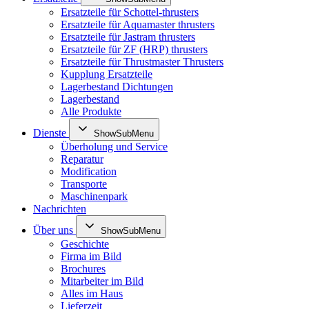
Ersatzteile für Schottel-thrusters
Ersatzteile für Aquamaster thrusters
Ersatzteile für Jastram thrusters
Ersatzteile für ZF (HRP) thrusters
Ersatzteile für Thrustmaster Thrusters
Kupplung Ersatzteile
Lagerbestand Dichtungen
Lagerbestand
Alle Produkte
Dienste
ShowSubMenu
Überholung und Service
Reparatur
Modification
Transporte
Maschinenpark
Nachrichten
Über uns
ShowSubMenu
Geschichte
Firma im Bild
Brochures
Mitarbeiter im Bild
Alles im Haus
Lieferzeit