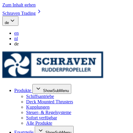
Zum Inhalt gehen
Schraven Trading
de
en
nl
de
Produkte
ShowSubMenu
Schiffsantriebe
Deck Mounted Thrusters
Kupplungen
Steuer- & Regelsysteme
Sofort verfügbar
Alle Produkte
Ersatzteile
ShowSubMenu