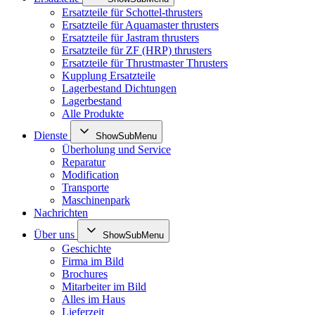
Ersatzteile für Schottel-thrusters
Ersatzteile für Aquamaster thrusters
Ersatzteile für Jastram thrusters
Ersatzteile für ZF (HRP) thrusters
Ersatzteile für Thrustmaster Thrusters
Kupplung Ersatzteile
Lagerbestand Dichtungen
Lagerbestand
Alle Produkte
Dienste
ShowSubMenu
Überholung und Service
Reparatur
Modification
Transporte
Maschinenpark
Nachrichten
Über uns
ShowSubMenu
Geschichte
Firma im Bild
Brochures
Mitarbeiter im Bild
Alles im Haus
Lieferzeit