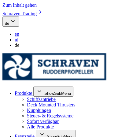
Zum Inhalt gehen
Schraven Trading
de
en
nl
de
Produkte
ShowSubMenu
Schiffsantriebe
Deck Mounted Thrusters
Kupplungen
Steuer- & Regelsysteme
Sofort verfügbar
Alle Produkte
Ersatzteile
ShowSubMenu