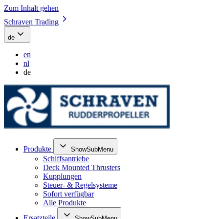
Zum Inhalt gehen
Schraven Trading
de
en
nl
de
Produkte
ShowSubMenu
Schiffsantriebe
Deck Mounted Thrusters
Kupplungen
Steuer- & Regelsysteme
Sofort verfügbar
Alle Produkte
Ersatzteile
ShowSubMenu