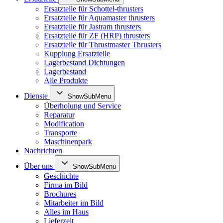
Ersatzteile für Schottel-thrusters
Ersatzteile für Aquamaster thrusters
Ersatzteile für Jastram thrusters
Ersatzteile für ZF (HRP) thrusters
Ersatzteile für Thrustmaster Thrusters
Kupplung Ersatzteile
Lagerbestand Dichtungen
Lagerbestand
Alle Produkte
Dienste
ShowSubMenu
Überholung und Service
Reparatur
Modification
Transporte
Maschinenpark
Nachrichten
Über uns
ShowSubMenu
Geschichte
Firma im Bild
Brochures
Mitarbeiter im Bild
Alles im Haus
Lieferzeit