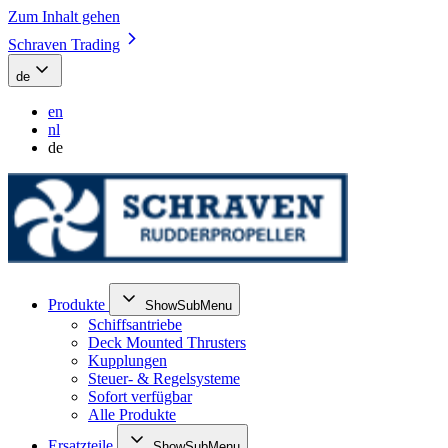
Zum Inhalt gehen
Schraven Trading
de
en
nl
de
Produkte
ShowSubMenu
Schiffsantriebe
Deck Mounted Thrusters
Kupplungen
Steuer- & Regelsysteme
Sofort verfügbar
Alle Produkte
Ersatzteile
ShowSubMenu