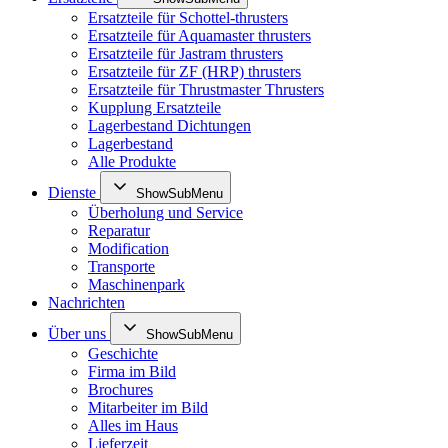
Ersatzteile für Schottel-thrusters
Ersatzteile für Aquamaster thrusters
Ersatzteile für Jastram thrusters
Ersatzteile für ZF (HRP) thrusters
Ersatzteile für Thrustmaster Thrusters
Kupplung Ersatzteile
Lagerbestand Dichtungen
Lagerbestand
Alle Produkte
Dienste
ShowSubMenu
Überholung und Service
Reparatur
Modification
Transporte
Maschinenpark
Nachrichten
Über uns
ShowSubMenu
Geschichte
Firma im Bild
Brochures
Mitarbeiter im Bild
Alles im Haus
Lieferzeit