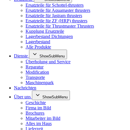
Ersatzteile für Schottel-thrusters
Ersatzteile für Aquamaster thrusters
Ersatzteile für Jastram thrusters
Ersatzteile für ZF (HRP) thrusters
Ersatzteile für Thrustmaster Thrusters
Kupplung Ersatzteile
Lagerbestand Dichtungen
Lagerbestand
Alle Produkte
Dienste
ShowSubMenu
Überholung und Service
Reparatur
Modification
Transporte
Maschinenpark
Nachrichten
Über uns
ShowSubMenu
Geschichte
Firma im Bild
Brochures
Mitarbeiter im Bild
Alles im Haus
Lieferzeit