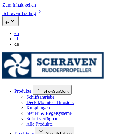
Zum Inhalt gehen
Schraven Trading
de
en
nl
de
Produkte
ShowSubMenu
Schiffsantriebe
Deck Mounted Thrusters
Kupplungen
Steuer- & Regelsysteme
Sofort verfügbar
Alle Produkte
Ersatzteile
ShowSubMenu