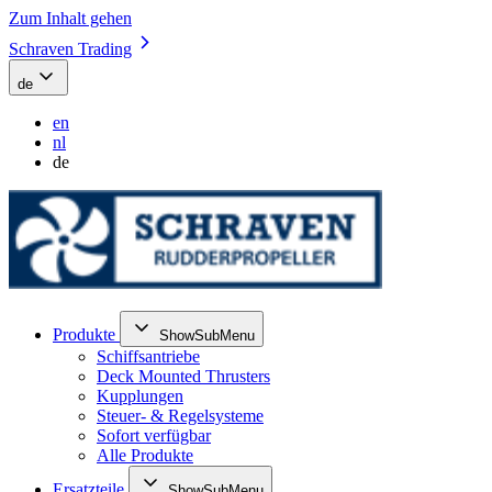
Zum Inhalt gehen
Schraven Trading
de
en
nl
de
Produkte
ShowSubMenu
Schiffsantriebe
Deck Mounted Thrusters
Kupplungen
Steuer- & Regelsysteme
Sofort verfügbar
Alle Produkte
Ersatzteile
ShowSubMenu