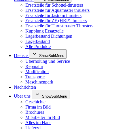
Ersatzteile für Schottel-thrusters
Ersatzteile für Aquamaster thrusters
Ersatzteile für Jastram thrusters
Ersatzteile für ZF (HRP) thrusters
Ersatzteile für Thrustmaster Thrusters
Kupplung Ersatzteile
Lagerbestand Dichtungen
Lagerbestand
Alle Produkte
Dienste
ShowSubMenu
Überholung und Service
Reparatur
Modification
Transporte
Maschinenpark
Nachrichten
Über uns
ShowSubMenu
Geschichte
Firma im Bild
Brochures
Mitarbeiter im Bild
Alles im Haus
Lieferzeit