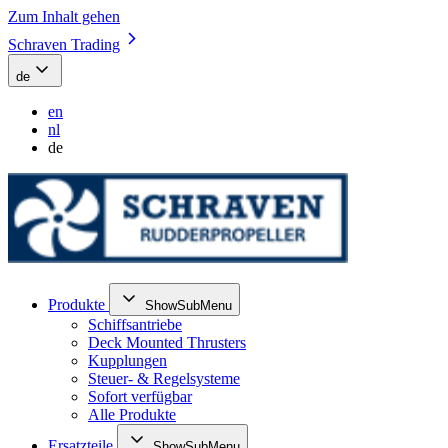
Zum Inhalt gehen
Schraven Trading
de
en
nl
de
Produkte
ShowSubMenu
Schiffsantriebe
Deck Mounted Thrusters
Kupplungen
Steuer- & Regelsysteme
Sofort verfügbar
Alle Produkte
Ersatzteile
ShowSubMenu