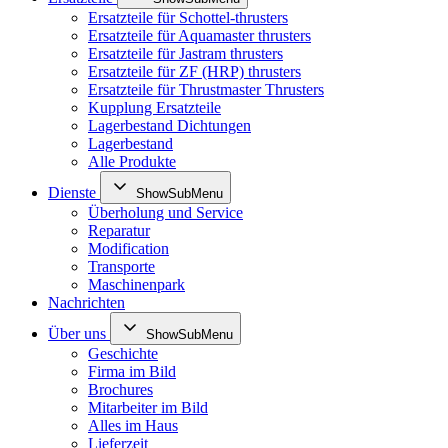
Ersatzteile für Schottel-thrusters
Ersatzteile für Aquamaster thrusters
Ersatzteile für Jastram thrusters
Ersatzteile für ZF (HRP) thrusters
Ersatzteile für Thrustmaster Thrusters
Kupplung Ersatzteile
Lagerbestand Dichtungen
Lagerbestand
Alle Produkte
Dienste
ShowSubMenu
Überholung und Service
Reparatur
Modification
Transporte
Maschinenpark
Nachrichten
Über uns
ShowSubMenu
Geschichte
Firma im Bild
Brochures
Mitarbeiter im Bild
Alles im Haus
Lieferzeit