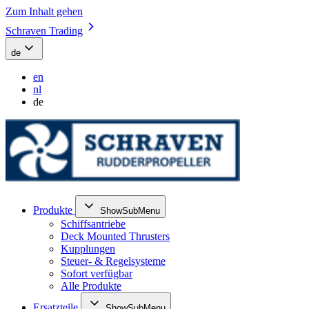
Zum Inhalt gehen
Schraven Trading
de
en
nl
de
Produkte
ShowSubMenu
Schiffsantriebe
Deck Mounted Thrusters
Kupplungen
Steuer- & Regelsysteme
Sofort verfügbar
Alle Produkte
Ersatzteile
ShowSubMenu