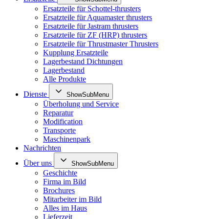
Ersatzteile für Schottel-thrusters
Ersatzteile für Aquamaster thrusters
Ersatzteile für Jastram thrusters
Ersatzteile für ZF (HRP) thrusters
Ersatzteile für Thrustmaster Thrusters
Kupplung Ersatzteile
Lagerbestand Dichtungen
Lagerbestand
Alle Produkte
Dienste
ShowSubMenu
Überholung und Service
Reparatur
Modification
Transporte
Maschinenpark
Nachrichten
Über uns
ShowSubMenu
Geschichte
Firma im Bild
Brochures
Mitarbeiter im Bild
Alles im Haus
Lieferzeit