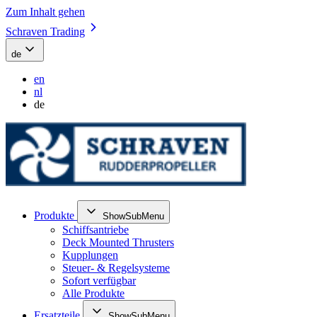
Zum Inhalt gehen
Schraven Trading
de
en
nl
de
Produkte
ShowSubMenu
Schiffsantriebe
Deck Mounted Thrusters
Kupplungen
Steuer- & Regelsysteme
Sofort verfügbar
Alle Produkte
Ersatzteile
ShowSubMenu