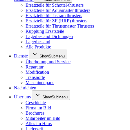
Ersatzteile für Schottel-thrusters
Ersatzteile für Aquamaster thrusters
Ersatzteile für Jastram thrusters
Ersatzteile für ZF (HRP) thrusters
Ersatzteile für Thrustmaster Thrusters
Kupplung Ersatzteile
Lagerbestand Dichtungen
Lagerbestand
Alle Produkte
Dienste
ShowSubMenu
Überholung und Service
Reparatur
Modification
Transporte
Maschinenpark
Nachrichten
Über uns
ShowSubMenu
Geschichte
Firma im Bild
Brochures
Mitarbeiter im Bild
Alles im Haus
Lieferzeit