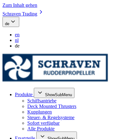
Zum Inhalt gehen
Schraven Trading
de
en
nl
de
Produkte
ShowSubMenu
Schiffsantriebe
Deck Mounted Thrusters
Kupplungen
Steuer- & Regelsysteme
Sofort verfügbar
Alle Produkte
Ersatzteile
ShowSubMenu