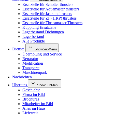
Ersatzteile für Schottel-thrusters
Ersatzteile für Aquamaster thrusters
Ersatzteile für Jastram thrusters
Ersatzteile für ZF (HRP) thrusters
Ersatzteile für Thrustmaster Thrusters
Kupplung Ersatzteile
Lagerbestand Dichtungen
Lagerbestand
Alle Produkte
Dienste
ShowSubMenu
Überholung und Service
Reparatur
Modification
Transporte
Maschinenpark
Nachrichten
Über uns
ShowSubMenu
Geschichte
Firma im Bild
Brochures
Mitarbeiter im Bild
Alles im Haus
Lieferzeit