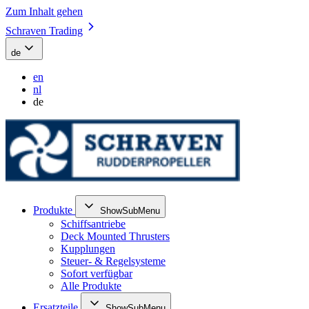
Zum Inhalt gehen
Schraven Trading
de
en
nl
de
Produkte
ShowSubMenu
Schiffsantriebe
Deck Mounted Thrusters
Kupplungen
Steuer- & Regelsysteme
Sofort verfügbar
Alle Produkte
Ersatzteile
ShowSubMenu