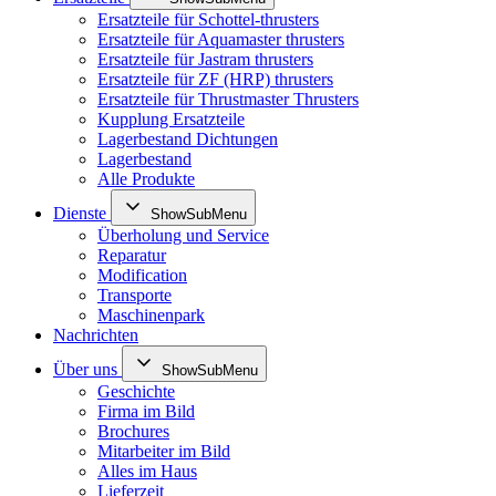
Ersatzteile für Schottel-thrusters
Ersatzteile für Aquamaster thrusters
Ersatzteile für Jastram thrusters
Ersatzteile für ZF (HRP) thrusters
Ersatzteile für Thrustmaster Thrusters
Kupplung Ersatzteile
Lagerbestand Dichtungen
Lagerbestand
Alle Produkte
Dienste
ShowSubMenu
Überholung und Service
Reparatur
Modification
Transporte
Maschinenpark
Nachrichten
Über uns
ShowSubMenu
Geschichte
Firma im Bild
Brochures
Mitarbeiter im Bild
Alles im Haus
Lieferzeit