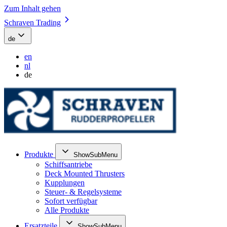
Zum Inhalt gehen
Schraven Trading
de
en
nl
de
Produkte
ShowSubMenu
Schiffsantriebe
Deck Mounted Thrusters
Kupplungen
Steuer- & Regelsysteme
Sofort verfügbar
Alle Produkte
Ersatzteile
ShowSubMenu