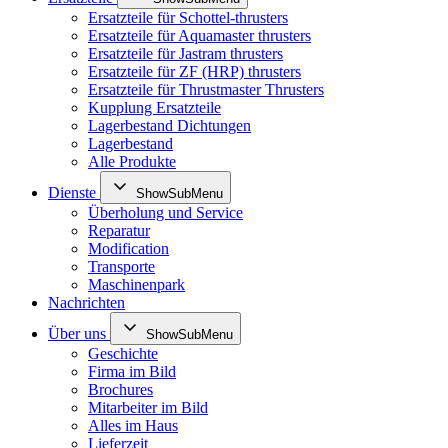
Ersatzteile für Schottel-thrusters
Ersatzteile für Aquamaster thrusters
Ersatzteile für Jastram thrusters
Ersatzteile für ZF (HRP) thrusters
Ersatzteile für Thrustmaster Thrusters
Kupplung Ersatzteile
Lagerbestand Dichtungen
Lagerbestand
Alle Produkte
Dienste
ShowSubMenu
Überholung und Service
Reparatur
Modification
Transporte
Maschinenpark
Nachrichten
Über uns
ShowSubMenu
Geschichte
Firma im Bild
Brochures
Mitarbeiter im Bild
Alles im Haus
Lieferzeit