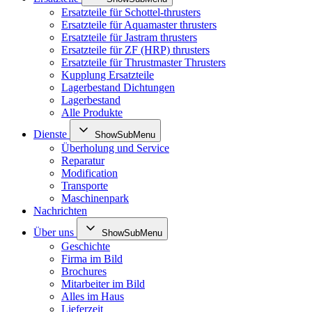
Ersatzteile für Schottel-thrusters
Ersatzteile für Aquamaster thrusters
Ersatzteile für Jastram thrusters
Ersatzteile für ZF (HRP) thrusters
Ersatzteile für Thrustmaster Thrusters
Kupplung Ersatzteile
Lagerbestand Dichtungen
Lagerbestand
Alle Produkte
Dienste
ShowSubMenu
Überholung und Service
Reparatur
Modification
Transporte
Maschinenpark
Nachrichten
Über uns
ShowSubMenu
Geschichte
Firma im Bild
Brochures
Mitarbeiter im Bild
Alles im Haus
Lieferzeit