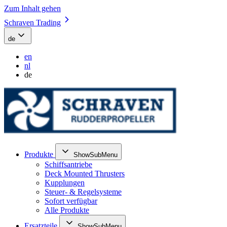
Zum Inhalt gehen
Schraven Trading
de
en
nl
de
Produkte
ShowSubMenu
Schiffsantriebe
Deck Mounted Thrusters
Kupplungen
Steuer- & Regelsysteme
Sofort verfügbar
Alle Produkte
Ersatzteile
ShowSubMenu