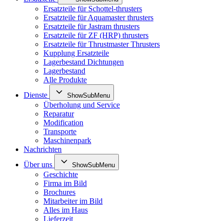
Ersatzteile für Schottel-thrusters
Ersatzteile für Aquamaster thrusters
Ersatzteile für Jastram thrusters
Ersatzteile für ZF (HRP) thrusters
Ersatzteile für Thrustmaster Thrusters
Kupplung Ersatzteile
Lagerbestand Dichtungen
Lagerbestand
Alle Produkte
Dienste
ShowSubMenu
Überholung und Service
Reparatur
Modification
Transporte
Maschinenpark
Nachrichten
Über uns
ShowSubMenu
Geschichte
Firma im Bild
Brochures
Mitarbeiter im Bild
Alles im Haus
Lieferzeit