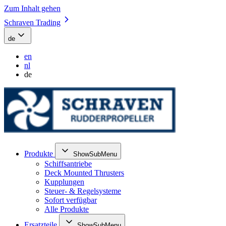
Zum Inhalt gehen
Schraven Trading
de
en
nl
de
Produkte
ShowSubMenu
Schiffsantriebe
Deck Mounted Thrusters
Kupplungen
Steuer- & Regelsysteme
Sofort verfügbar
Alle Produkte
Ersatzteile
ShowSubMenu