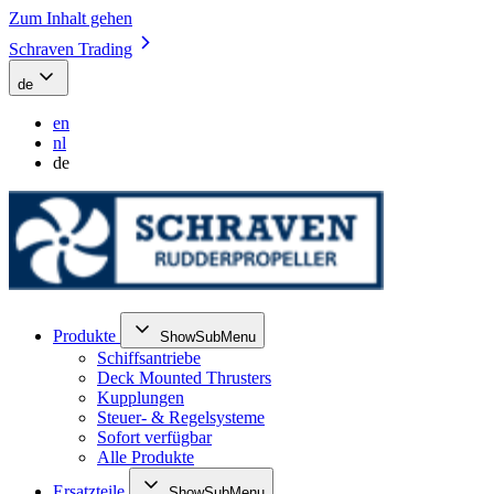
Zum Inhalt gehen
Schraven Trading
de
en
nl
de
Produkte
ShowSubMenu
Schiffsantriebe
Deck Mounted Thrusters
Kupplungen
Steuer- & Regelsysteme
Sofort verfügbar
Alle Produkte
Ersatzteile
ShowSubMenu