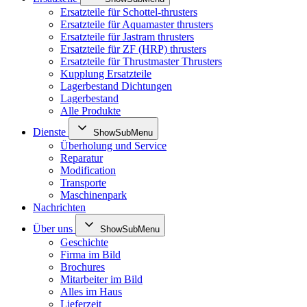
Ersatzteile für Schottel-thrusters
Ersatzteile für Aquamaster thrusters
Ersatzteile für Jastram thrusters
Ersatzteile für ZF (HRP) thrusters
Ersatzteile für Thrustmaster Thrusters
Kupplung Ersatzteile
Lagerbestand Dichtungen
Lagerbestand
Alle Produkte
Dienste
ShowSubMenu
Überholung und Service
Reparatur
Modification
Transporte
Maschinenpark
Nachrichten
Über uns
ShowSubMenu
Geschichte
Firma im Bild
Brochures
Mitarbeiter im Bild
Alles im Haus
Lieferzeit