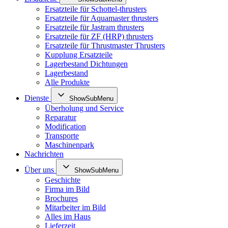
Ersatzteile für Schottel-thrusters
Ersatzteile für Aquamaster thrusters
Ersatzteile für Jastram thrusters
Ersatzteile für ZF (HRP) thrusters
Ersatzteile für Thrustmaster Thrusters
Kupplung Ersatzteile
Lagerbestand Dichtungen
Lagerbestand
Alle Produkte
Dienste
ShowSubMenu
Überholung und Service
Reparatur
Modification
Transporte
Maschinenpark
Nachrichten
Über uns
ShowSubMenu
Geschichte
Firma im Bild
Brochures
Mitarbeiter im Bild
Alles im Haus
Lieferzeit