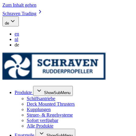
Zum Inhalt gehen
Schraven Trading
de
en
nl
de
Produkte
ShowSubMenu
Schiffsantriebe
Deck Mounted Thrusters
Kupplungen
Steuer- & Regelsysteme
Sofort verfügbar
Alle Produkte
Ersatzteile
ShowSubMenu