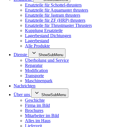
Ersatzteile für Schottel-thrusters
Ersatzteile für Aquamaster thrusters
Ersatzteile für Jastram thrusters
Ersatzteile für ZF (HRP) thrusters
Ersatzteile für Thrustmaster Thrusters
Kupplung Ersatzteile
Lagerbestand Dichtungen
Lagerbestand
Alle Produkte
Dienste
ShowSubMenu
Überholung und Service
Reparatur
Modification
Transporte
Maschinenpark
Nachrichten
Über uns
ShowSubMenu
Geschichte
Firma im Bild
Brochures
Mitarbeiter im Bild
Alles im Haus
Lieferzeit