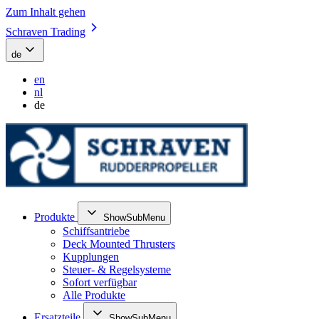
Zum Inhalt gehen
Schraven Trading
de
en
nl
de
Produkte
ShowSubMenu
Schiffsantriebe
Deck Mounted Thrusters
Kupplungen
Steuer- & Regelsysteme
Sofort verfügbar
Alle Produkte
Ersatzteile
ShowSubMenu