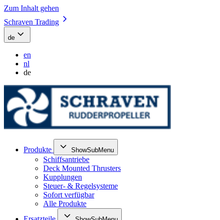
Zum Inhalt gehen
Schraven Trading
de
en
nl
de
Produkte
ShowSubMenu
Schiffsantriebe
Deck Mounted Thrusters
Kupplungen
Steuer- & Regelsysteme
Sofort verfügbar
Alle Produkte
Ersatzteile
ShowSubMenu