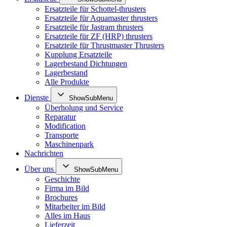
Ersatzteile für Schottel-thrusters
Ersatzteile für Aquamaster thrusters
Ersatzteile für Jastram thrusters
Ersatzteile für ZF (HRP) thrusters
Ersatzteile für Thrustmaster Thrusters
Kupplung Ersatzteile
Lagerbestand Dichtungen
Lagerbestand
Alle Produkte
Dienste
ShowSubMenu
Überholung und Service
Reparatur
Modification
Transporte
Maschinenpark
Nachrichten
Über uns
ShowSubMenu
Geschichte
Firma im Bild
Brochures
Mitarbeiter im Bild
Alles im Haus
Lieferzeit