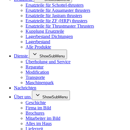
Ersatzteile für Schottel-thrusters
Ersatzteile für Aquamaster thrusters
Ersatzteile für Jastram thrusters
Ersatzteile für ZF (HRP) thrusters
Ersatzteile für Thrustmaster Thrusters
Kupplung Ersatzteile
Lagerbestand Dichtungen
Lagerbestand
Alle Produkte
Dienste
ShowSubMenu
Überholung und Service
Reparatur
Modification
Transporte
Maschinenpark
Nachrichten
Über uns
ShowSubMenu
Geschichte
Firma im Bild
Brochures
Mitarbeiter im Bild
Alles im Haus
Lieferzeit