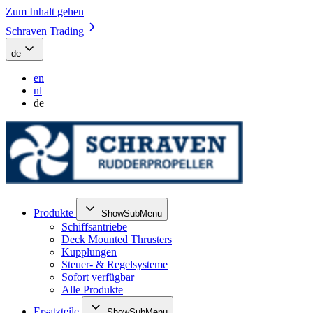
Zum Inhalt gehen
Schraven Trading
de
en
nl
de
Produkte
ShowSubMenu
Schiffsantriebe
Deck Mounted Thrusters
Kupplungen
Steuer- & Regelsysteme
Sofort verfügbar
Alle Produkte
Ersatzteile
ShowSubMenu