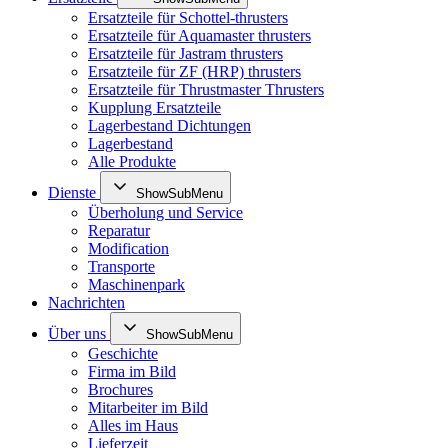
Ersatzteile für Schottel-thrusters
Ersatzteile für Aquamaster thrusters
Ersatzteile für Jastram thrusters
Ersatzteile für ZF (HRP) thrusters
Ersatzteile für Thrustmaster Thrusters
Kupplung Ersatzteile
Lagerbestand Dichtungen
Lagerbestand
Alle Produkte
Dienste
ShowSubMenu
Überholung und Service
Reparatur
Modification
Transporte
Maschinenpark
Nachrichten
Über uns
ShowSubMenu
Geschichte
Firma im Bild
Brochures
Mitarbeiter im Bild
Alles im Haus
Lieferzeit