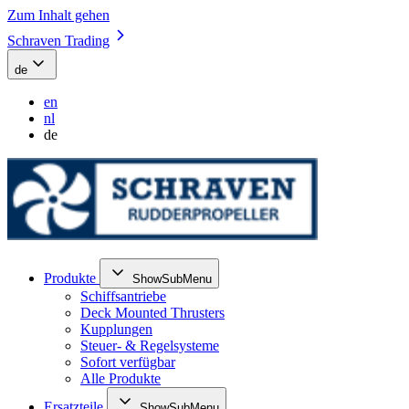
Zum Inhalt gehen
Schraven Trading
de
en
nl
de
Produkte
ShowSubMenu
Schiffsantriebe
Deck Mounted Thrusters
Kupplungen
Steuer- & Regelsysteme
Sofort verfügbar
Alle Produkte
Ersatzteile
ShowSubMenu