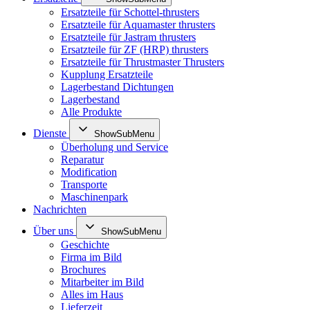
Ersatzteile für Schottel-thrusters
Ersatzteile für Aquamaster thrusters
Ersatzteile für Jastram thrusters
Ersatzteile für ZF (HRP) thrusters
Ersatzteile für Thrustmaster Thrusters
Kupplung Ersatzteile
Lagerbestand Dichtungen
Lagerbestand
Alle Produkte
Dienste
ShowSubMenu
Überholung und Service
Reparatur
Modification
Transporte
Maschinenpark
Nachrichten
Über uns
ShowSubMenu
Geschichte
Firma im Bild
Brochures
Mitarbeiter im Bild
Alles im Haus
Lieferzeit