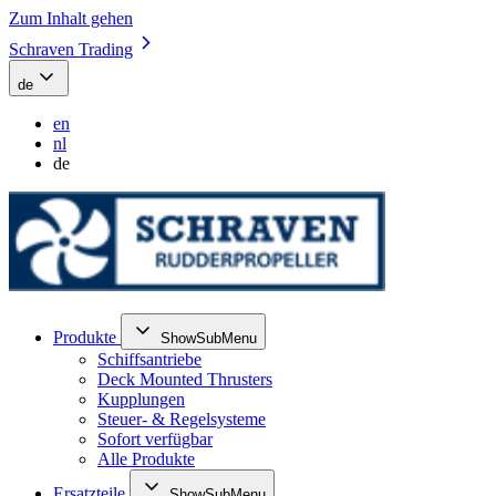
Zum Inhalt gehen
Schraven Trading
de
en
nl
de
Produkte
ShowSubMenu
Schiffsantriebe
Deck Mounted Thrusters
Kupplungen
Steuer- & Regelsysteme
Sofort verfügbar
Alle Produkte
Ersatzteile
ShowSubMenu