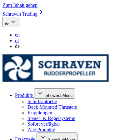
Zum Inhalt gehen
Schraven Trading
de
en
nl
de
Produkte
ShowSubMenu
Schiffsantriebe
Deck Mounted Thrusters
Kupplungen
Steuer- & Regelsysteme
Sofort verfügbar
Alle Produkte
Ersatzteile
ShowSubMenu