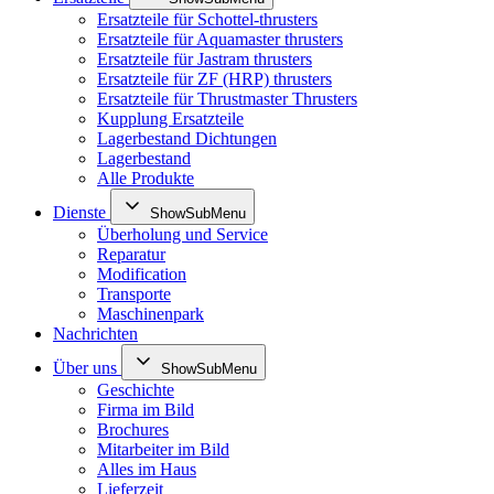
Ersatzteile für Schottel-thrusters
Ersatzteile für Aquamaster thrusters
Ersatzteile für Jastram thrusters
Ersatzteile für ZF (HRP) thrusters
Ersatzteile für Thrustmaster Thrusters
Kupplung Ersatzteile
Lagerbestand Dichtungen
Lagerbestand
Alle Produkte
Dienste
ShowSubMenu
Überholung und Service
Reparatur
Modification
Transporte
Maschinenpark
Nachrichten
Über uns
ShowSubMenu
Geschichte
Firma im Bild
Brochures
Mitarbeiter im Bild
Alles im Haus
Lieferzeit