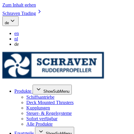
Zum Inhalt gehen
Schraven Trading
de
en
nl
de
Produkte
ShowSubMenu
Schiffsantriebe
Deck Mounted Thrusters
Kupplungen
Steuer- & Regelsysteme
Sofort verfügbar
Alle Produkte
Ersatzteile
ShowSubMenu