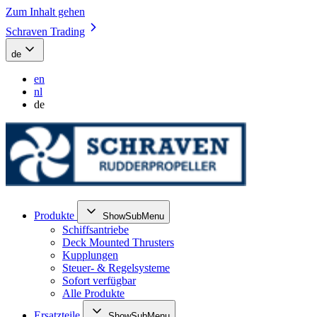
Zum Inhalt gehen
Schraven Trading
de
en
nl
de
Produkte
ShowSubMenu
Schiffsantriebe
Deck Mounted Thrusters
Kupplungen
Steuer- & Regelsysteme
Sofort verfügbar
Alle Produkte
Ersatzteile
ShowSubMenu