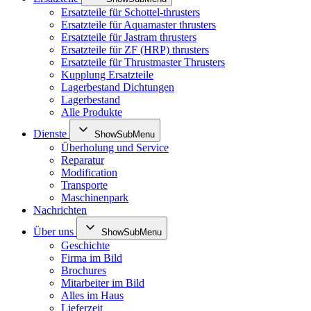
Ersatzteile für Schottel-thrusters
Ersatzteile für Aquamaster thrusters
Ersatzteile für Jastram thrusters
Ersatzteile für ZF (HRP) thrusters
Ersatzteile für Thrustmaster Thrusters
Kupplung Ersatzteile
Lagerbestand Dichtungen
Lagerbestand
Alle Produkte
Dienste
ShowSubMenu
Überholung und Service
Reparatur
Modification
Transporte
Maschinenpark
Nachrichten
Über uns
ShowSubMenu
Geschichte
Firma im Bild
Brochures
Mitarbeiter im Bild
Alles im Haus
Lieferzeit