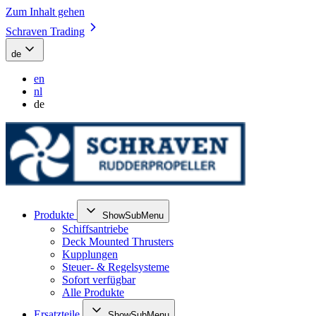
Zum Inhalt gehen
Schraven Trading
de
en
nl
de
Produkte
ShowSubMenu
Schiffsantriebe
Deck Mounted Thrusters
Kupplungen
Steuer- & Regelsysteme
Sofort verfügbar
Alle Produkte
Ersatzteile
ShowSubMenu