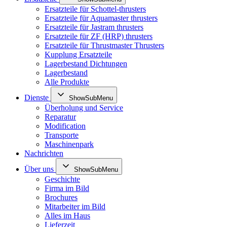
Ersatzteile für Schottel-thrusters
Ersatzteile für Aquamaster thrusters
Ersatzteile für Jastram thrusters
Ersatzteile für ZF (HRP) thrusters
Ersatzteile für Thrustmaster Thrusters
Kupplung Ersatzteile
Lagerbestand Dichtungen
Lagerbestand
Alle Produkte
Dienste
ShowSubMenu
Überholung und Service
Reparatur
Modification
Transporte
Maschinenpark
Nachrichten
Über uns
ShowSubMenu
Geschichte
Firma im Bild
Brochures
Mitarbeiter im Bild
Alles im Haus
Lieferzeit