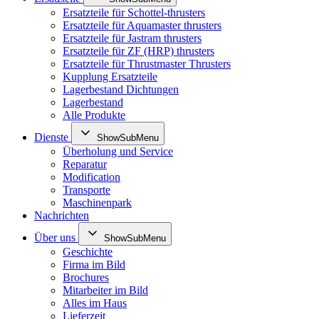
Ersatzteile für Schottel-thrusters
Ersatzteile für Aquamaster thrusters
Ersatzteile für Jastram thrusters
Ersatzteile für ZF (HRP) thrusters
Ersatzteile für Thrustmaster Thrusters
Kupplung Ersatzteile
Lagerbestand Dichtungen
Lagerbestand
Alle Produkte
Dienste
ShowSubMenu
Überholung und Service
Reparatur
Modification
Transporte
Maschinenpark
Nachrichten
Über uns
ShowSubMenu
Geschichte
Firma im Bild
Brochures
Mitarbeiter im Bild
Alles im Haus
Lieferzeit