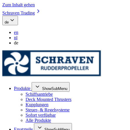
Zum Inhalt gehen
Schraven Trading
de
en
nl
de
Produkte
ShowSubMenu
Schiffsantriebe
Deck Mounted Thrusters
Kupplungen
Steuer- & Regelsysteme
Sofort verfügbar
Alle Produkte
Ersatzteile
ShowSubMenu