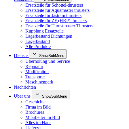
Ersatzteile für Schottel-thrusters
Ersatzteile für Aquamaster thrusters
Ersatzteile für Jastram thrusters
Ersatzteile für ZF (HRP) thrusters
Ersatzteile für Thrustmaster Thrusters
Kupplung Ersatzteile
Lagerbestand Dichtungen
Lagerbestand
Alle Produkte
Dienste
ShowSubMenu
Überholung und Service
Reparatur
Modification
Transporte
Maschinenpark
Nachrichten
Über uns
ShowSubMenu
Geschichte
Firma im Bild
Brochures
Mitarbeiter im Bild
Alles im Haus
Lieferzeit