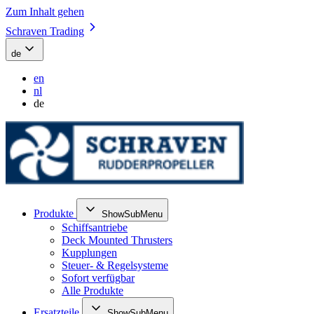
Zum Inhalt gehen
Schraven Trading
de
en
nl
de
Produkte
ShowSubMenu
Schiffsantriebe
Deck Mounted Thrusters
Kupplungen
Steuer- & Regelsysteme
Sofort verfügbar
Alle Produkte
Ersatzteile
ShowSubMenu