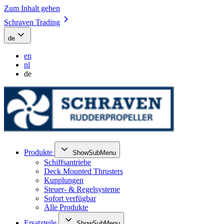
Zum Inhalt gehen
Schraven Trading
de
en
nl
de
Produkte
ShowSubMenu
Schiffsantriebe
Deck Mounted Thrusters
Kupplungen
Steuer- & Regelsysteme
Sofort verfügbar
Alle Produkte
Ersatzteile
ShowSubMenu