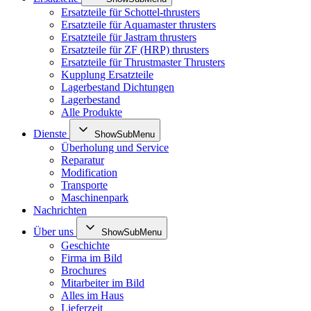
Ersatzteile für Schottel-thrusters
Ersatzteile für Aquamaster thrusters
Ersatzteile für Jastram thrusters
Ersatzteile für ZF (HRP) thrusters
Ersatzteile für Thrustmaster Thrusters
Kupplung Ersatzteile
Lagerbestand Dichtungen
Lagerbestand
Alle Produkte
Dienste
ShowSubMenu
Überholung und Service
Reparatur
Modification
Transporte
Maschinenpark
Nachrichten
Über uns
ShowSubMenu
Geschichte
Firma im Bild
Brochures
Mitarbeiter im Bild
Alles im Haus
Lieferzeit