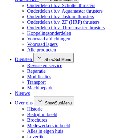
Onderdelen t.b.v. Schottel thrusters
Onderdelen t.b.v. Aquamaster thrusters
Onderdelen t.b.v. Jastram thrusters
Onderdelen t.b.v. ZF (HRP) thrusters
Onderdelen t.b.v. Thrustmaster thrusters
Koppelingsonderdelen
Voorraad afdichtingen
Voorraad lagers
Alle producten
Diensten
ShowSubMenu
Revisie en service
Reparatie
Modificaties
Transport
Machinepark
Nieuws
Over ons
ShowSubMenu
Historie
Bedrijf in beeld
Brochures
Medewerkers in beeld
Alles in eigen huis
Levertijd