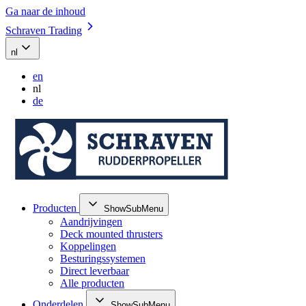
Ga naar de inhoud
Schraven Trading
nl
en
nl
de
Producten
ShowSubMenu
Aandrijvingen
Deck mounted thrusters
Koppelingen
Besturingssystemen
Direct leverbaar
Alle producten
Onderdelen
ShowSubMenu