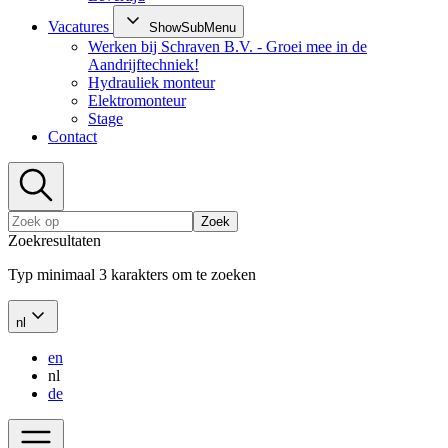
Vacatures
ShowSubMenu
Werken bij Schraven B.V. - Groei mee in de
Aandrijftechniek!
Hydrauliek monteur
Elektromonteur
Stage
Contact
Zoek
Zoekresultaten
Typ minimaal 3 karakters om te zoeken
nl
en
nl
de